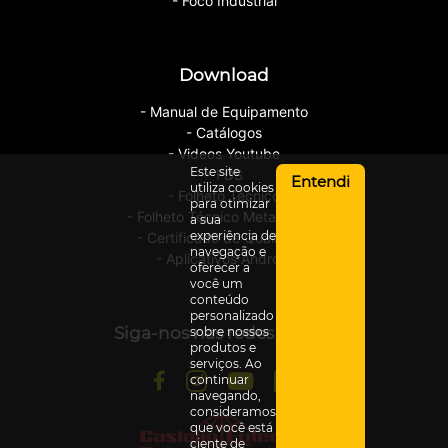
- Foco Industrial
Download
- Manual de Equipamento
- Catálogos
- Videos Youtube
Este site
- FDS
Entendi
utiliza cookies
- Folheto Técnico
para otimizar
- Folheto Técnico Metalização
a sua
experiência de
- Certificado de Qualidade
navegação e
- Aplicativos Android
oferecer a
você um
conteúdo
personalizado
Siga-nos nas redes sociais
sobre nossos
produtos e
serviços. Ao
continuar
navegando,
consideramos
que você está
ciente de