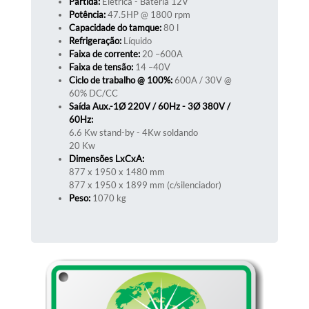
Partida:
Elétrica - Bateria 12V
Potência:
47.5HP @ 1800 rpm
Capacidade do tamque:
80 l
Refrigeração:
Líquido
Faixa de corrente:
20 –600A
Faixa de tensão:
14 –40V
Ciclo de trabalho @ 100%:
600A / 30V @
60% DC/CC
Saída Aux.-1Ø 220V / 60Hz - 3Ø 380V /
60Hz:
6.6 Kw stand-by - 4Kw soldando
20 Kw
Dimensões LxCxA:
877 x 1950 x 1480 mm
877 x 1950 x 1899 mm (c/silenciador)
Peso:
1070 kg