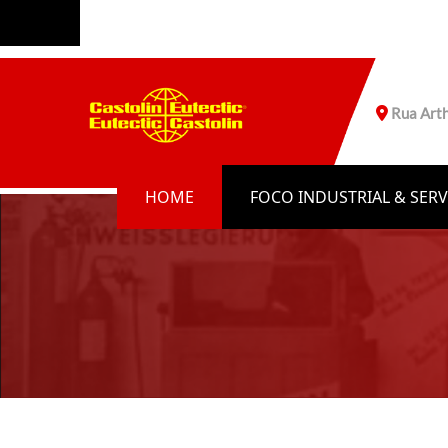
Rua Arth
SIDERURGIA
MOINHOS VERTICAIS
CELULOSE & PAPEL
CALDEIRAS
HOME
FOCO INDUSTRIAL & SER
FUNDIÇÃO
EXPLORAÇÃO & PRODUÇÃO
FORJARIA
ECP - EUTECTIC CERTIFIE
PRESTADOR DE SERVIÇO
DIGESTORES
VIDRARIA