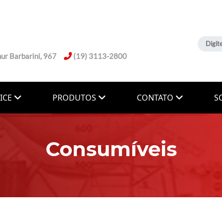
ur Barbarini, 967
(19) 3113-2800
VICE
PRODUTOS
CONTATO
S
 DE PETRÓLEO
D PARTNER
Consumíveis