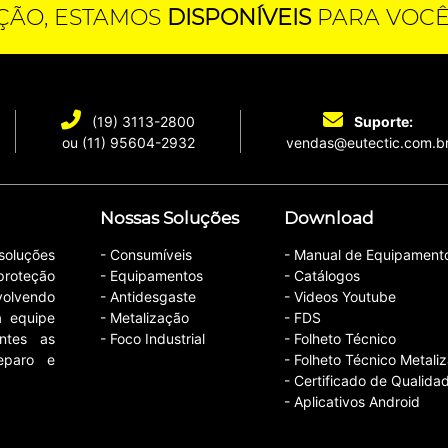
ÇÃO, ESTAMOS
DISPONÍVEIS
PARA VOC
(19) 3113-2800
Suporte:
ou
(11) 95604-2932
vendas@eutectic.com.b
Nossas Soluções
Download
soluções
- Consumíveis
- Manual de Equipament
roteção
- Equipamentos
- Catálogos
olvendo
- Antidesgaste
- Videos Youtube
a equipe
- Metalização
- FDS
entes as
- Foco Industrial
- Folheto Técnico
eparo e
- Folheto Técnico Metali
- Certificado de Qualida
- Aplicativos Android