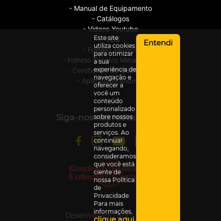
- Manual de Equipamento
- Catálogos
- Videos Youtube
Este site
- FDS
Entendi
utiliza cookies
- Folheto Técnico
para otimizar
- Folheto Técnico Metalização
a sua
experiência de
- Certificado de Qualidade
navegação e
- Aplicativos Android
oferecer a
você um
conteúdo
personalizado
Siga-nos nas redes sociais
sobre nossos
produtos e
serviços. Ao
continuar
navegando,
consideramos
que você está
ciente de
nossa Política
de
Privacidade.
Para mais
informações,
Desenvolvido por:
clique aqui.