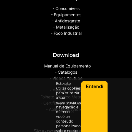
- Consumíveis
- Equipamentos
- Antidesgaste
- Metalização
- Foco Industrial
Download
- Manual de Equipamento
- Catálogos
- Videos Youtube
Este site
- FDS
Entendi
utiliza cookies
- Folheto Técnico
para otimizar
- Folheto Técnico Metalização
a sua
experiência de
- Certificado de Qualidade
navegação e
- Aplicativos Android
oferecer a
você um
conteúdo
personalizado
Siga-nos nas redes sociais
sobre nossos