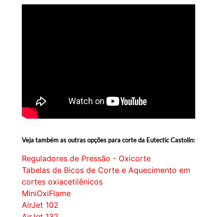
Veja também as outras opções para corte da Eutectic Castolin:
Reguladores de Pressão - Oxicorte
Tabelas de Bicos de Corte e Aquecimento em
cortes oxiacetilênicos
MiniOxiFlame
AirJet 102
AirJet 132